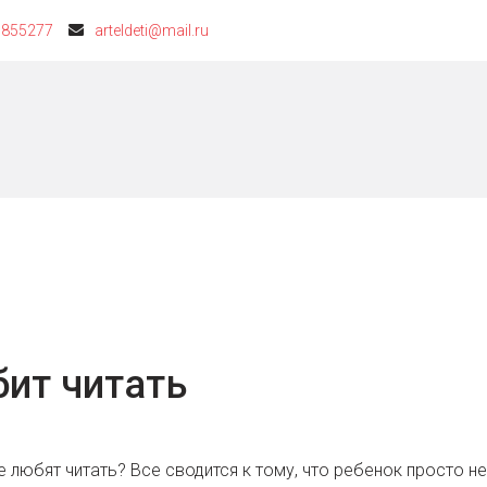
6855277
arteldeti@mail.ru
бит читать
 любят читать? Все сводится к тому, что ребенок просто не