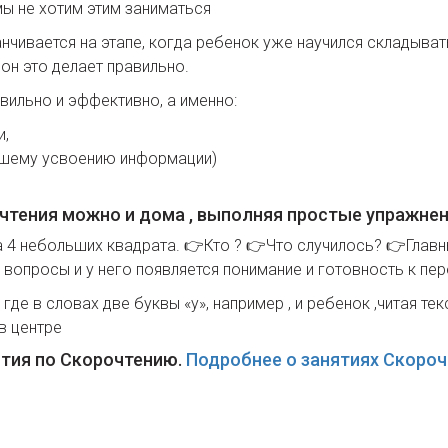
 мы не хотим этим заниматься
нчивается на этапе, когда ребенок уже научился складывать
то он это делает правильно.
авильно и эффективно, а именно:
и,
чшему усвоению информации)
чтения можно и дома , выполняя простые упражнен
а 4 небольших квадрата. 👉Кто ? 👉Что случилось? 👉Главн
ти вопросы и у него появляется понимание и готовность к пер
где в словах две буквы «у», например , и ребенок ,читая 
 в центре
ятия по Скорочтению.
Подробнее о занятиях Скороч